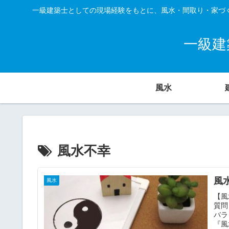
一級建築士としての現場経験をもとに、風水・間取り・家づ
一級建
風水
風水不幸
風
風水
【風
質問
バラ
『風