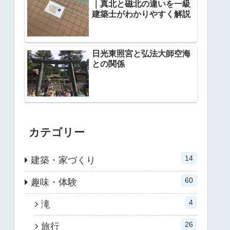
｜真北と磁北の違いを一級
建築士がわかりやすく解説
日光東照宮と弘法大師空海
との関係
カテゴリー
14
建築・家づくり
60
趣味・体験
4
滝
26
旅行