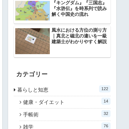
『キングダム』『三国志』
『水滸伝』を時系列で読み
解く中国史の流れ
風水における方位の測り方
｜真北と磁北の違いを一級
建築士がわかりやすく解説
カテゴリー
122
暮らしと知恵
14
健康・ダイエット
32
手帳術
76
雑学