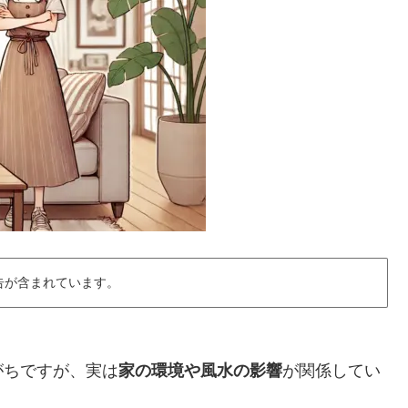
告が含まれています。
？
がちですが、実は
家の環境や風水の影響
が関係してい