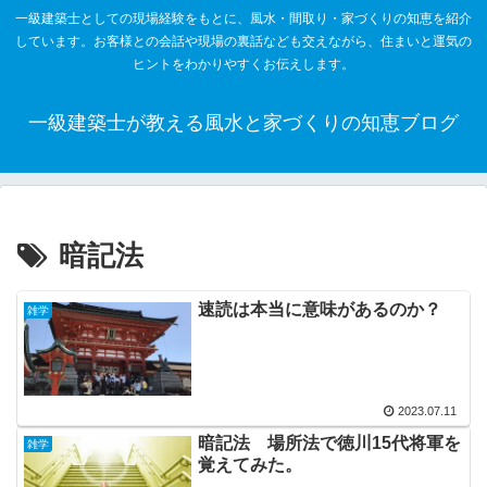
一級建築士としての現場経験をもとに、風水・間取り・家づくりの知恵を紹介
しています。お客様との会話や現場の裏話なども交えながら、住まいと運気の
ヒントをわかりやすくお伝えします。
一級建築士が教える風水と家づくりの知恵ブログ
暗記法
速読は本当に意味があるのか？
雑学
2023.07.11
暗記法 場所法で徳川15代将軍を
雑学
覚えてみた。